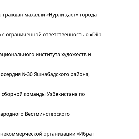
 граждан махалли «Нурли ҳаёт» города
с ограниченной ответственностью «Diip
Национального института художеств и
осердия №30 Яшнабадского района,
 сборной команды Узбекистана по
народного Вестминстерского
 некоммерческой организации «Ибрат