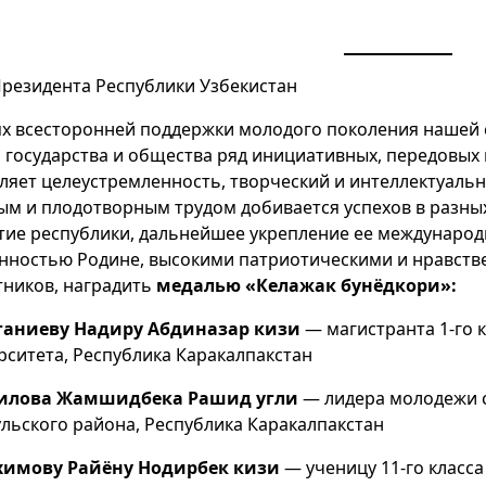
Президента Республики Узбекистан
ях всесторонней поддержки молодого поколения нашей 
 государства и общества ряд инициативных, передовых
ляет целеустремленность, творческий и интеллектуальн
ым и плодотворным трудом добивается успехов в разных
тие республики, дальнейшее укрепление ее международ
нностью Родине, высокими патриотическими и нравств
тников, наградить
медалью «Келажак бунёдкори»:
ганиеву Надиру Абдиназар кизи
— магистранта 1-го 
рситета, Республика Каракалпакстан
илова Жамшидбека Рашид угли
— лидера молодежи с
ульского района, Республика Каракалпакстан
химову Райёну Нодирбек кизи
— ученицу 11-го класс