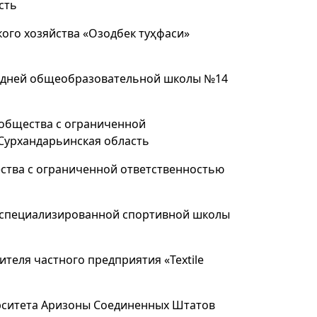
сть
го хозяйства «Озодбек туҳфаси»
едней общеобразовательной школы №14
общества с ограниченной
 Сурхандарьинская область
ства с ограниченной ответственностью
 специализированной спортивной школы
теля частного предприятия «Textile
ерситета Аризоны Соединенных Штатов