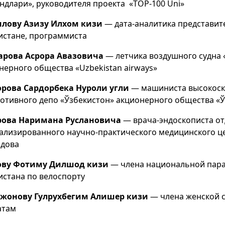
ндлари», руководителя проекта «TOP-100 Uni»
лову Азизу Илхом кизи
— дата-аналитика представит
истане, программиста
арова Асрора Авазовича
— летчика воздушного судна 
нерного общества «Uzbekistan airways»
рова Сардорбека Нуроли угли
— машиниста высокоско
отивного депо «Ўзбекистон» акционерного общества «Ў
рова Наримана Руслановича
— врача-эндоскописта от
ализированного научно-практического медицинского ц
идова
ову Фотиму Дилшод кизи
— члена национальной пар
истана по велоспорту
ржонову Гулрухбегим Алишер кизи
— члена женской 
атам