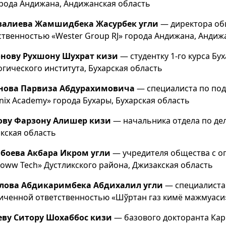
рода Андижана, Андижанская область
валиева Жамшидбека Жасурбек угли
— директора об
ственностью «Wester Group RJ» города Андижана, Андиж
нову Рухшону Шухрат кизи
— студентку 1-го курса Бу
огического института, Бухарская область
анова Парвиза Абдурахимовича
— специалиста по под
nix Academy» города Бухары, Бухарская область
ову Фарзону Алишер кизи
— начальника отдела по де
кская область
боева Акбара Икром угли
— учредителя общества с о
oww Tech» Дустликского района, Джизакская область
лова Абдикаримбека Абдихалил угли
— специалиста 
иченной ответственностью «Шўртан газ кимё мажмуаси
ву Ситору Шохаббос кизи
— базового докторанта Кар