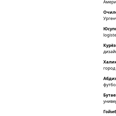
Амери
Очил
Урген
Юсуп
logis
Курё
дизай
Хали
город
Абди
футбо
Бутае
униве
Гойиб