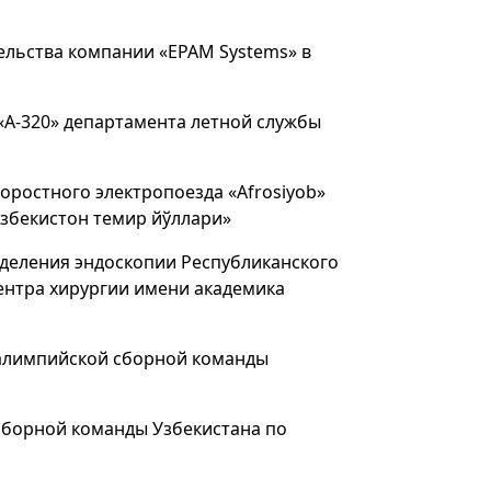
ельства компании «EPAM Systems» в
«А-320» департамента летной службы
ростного электропоезда «Afrosiyob»
збекистон темир йўллари»
деления эндоскопии Республиканского
ентра хирургии имени академика
алимпийской сборной команды
сборной команды Узбекистана по