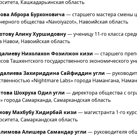
рситета, Кашкадарьинская область
ова Аброра Бурхоновича
— старшего мастера смены ц
нерного общества «Navoiyazot», Навоийская область
ютову Алину Хуршидовну
— ученицу 11-го класса ср
а Навои, Навоийская область
далиеву Нихолахон Фозилжон кизи
— старшего преп
сов Ташкентского государственного экономического ун
далиева Захириддина Сайфиддин угли
— руководит
ственностью «Nightmare Labs» города Намангана, Наман
това Шохруха Одил угли
— директора общества с огр
l» города Самарканда, Самаркандская область
мову Махбубу Хидирбай кизи
— магистранта 1-го кур
рситета, Самаркандская область
алимова Алишера Самандар угли
— руководителя общ