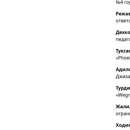
№4 го
Режа
ответ
Дехко
педаг
Тукс
«Phoe
Адил
Джиза
Турди
«Wegr
Жали
огран
Ходие