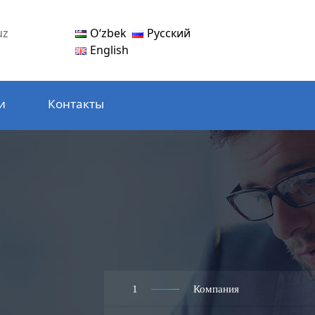
Oʻzbek
Русский
uz
English
и
Контакты
1
Компания