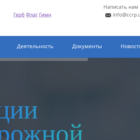
Написать нам
Герб
Флаг
Гимн
info@ccrp.
Деятельность
Документы
Новост
ции
орожной