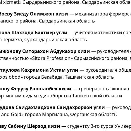
uni xizmati» Сырдарьинского района, Сырдарьинская обла
боеву Зиёду Олимжон кизи
— механизатора фермерско
танского района, Сырдарьинская область
ова Шахзода Бахтиёр угли
— учителя математики ср
а Термеза, Сурхандарьинская область
мжонову Ситорахон Абдукахор кизи
— руководителя 
ственностью «Sitora Profession» Сарыасийского района,
ткулова Кахрамона Уктам угли
— руководителя обще
t xos obod» города Бекабада, Ташкентская область
ову Ферузу Равшанбек кизи
— тренера по таэквондо
ортивным видам единоборства Ташкентской области
удова Саидахмадхона Саидахрорхон угли
— руководи
 and Gold» города Маргилана, Ферганская область
еву Сабину Шерзод кизи
— студентку 3-го курса Унив