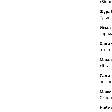
«Sir 
Жура
Гулис
Исмат
город
Хаки
ответ
Мама
«Ibra
Садик
по сп
Махм
Group
Наби