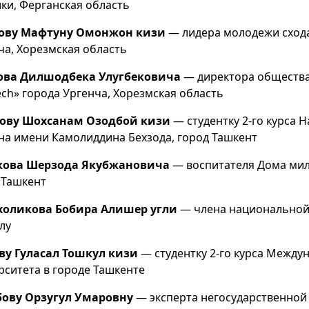
ки, Ферганская область
ову Мафтуну Омонжон кизи
— лидера молодежи схода
ча, Хорезмская область
ова Дилшодбека Улугбековича
— директора общества 
tech» города Ургенча, Хорезмская область
зову Шохсанам Озодбой кизи
— студентку 2-го курса 
на имени Камолиддина Бехзода, город Ташкент
кова Шерзода Якубжановича
— воспитателя Дома мил
 Ташкент
холикова Бобира Алишер угли
— члена национальной
лу
ву Гуласал Тошкул кизи
— студентку 2-го курса Между
рситета в городе Ташкенте
ову Орзугул Умаровну
— эксперта негосударственной