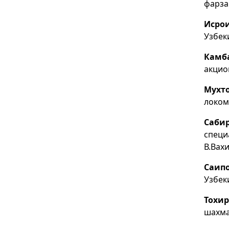
фарза
Исрои
Узбек
Камб
акцио
Мухто
локом
Саби
специ
В.Вах
Саип
Узбек
Тохи
шахм