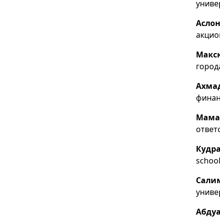
униве
Аслон
акцио
Макс
город
Ахма
финан
Мама
ответ
Кудра
schoo
Сали
униве
Абду