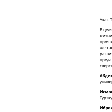
Указ 
В цел
жизни
прояв
честн
разви
преда
сверс
Абди
униве
Исмо
Туртк
Ибро