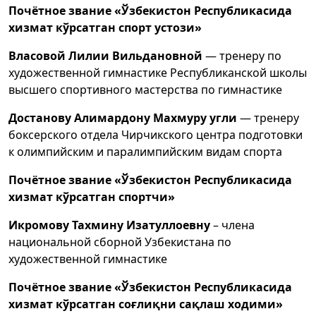
Почётное звание «Ўзбекистон Республикасида
хизмат кўрсатган спорт устози»
Власовой Лилии Вильдановной
— тренеру по
художественной гимнастике Республиканской школы
высшего спортивного мастерства по гимнастике
Достанову Алимардону Махмуру угли
— тренеру
боксерского отдела Чирчикского центра подготовки
к олимпийским и паралимпийским видам спорта
Почётное звание «Ўзбекистон Республикасида
хизмат кўрсатган спортчи»
Икромову Тахмину Изатуллоевну
– члена
национальной сборной Узбекистана по
художественной гимнастике
Почётное звание «Ўзбекистон Республикасида
хизмат кўрсатган соғлиқни сақлаш ходими»