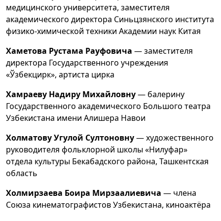
медицинского университета, заместителя
академического директора Синьцзянского института
физико-химической техники Академии наук Китая
Хаметова Рустама Рауфовича
— заместителя
директора Государственного учреждения
«Ўзбекцирк», артиста цирка
Хамраеву Надиру Михайловну
— балерину
Государственного академического Большого театра
Узбекистана имени Алишера Навои
Холматову Угулой Султоновну
— художественного
руководителя фольклорной школы «Нилуфар»
отдела культуры Бекабадского района, Ташкентская
область
Холмирзаева Боирa Мирзаалиевича
— члена
Союза кинематографистов Узбекистана, киноактёра