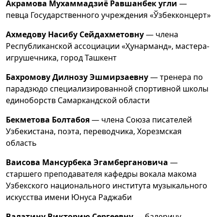
Акрамова Мухаммадзиё Равшанбек угли
—
певца Государственного учреждения «Ўзбекконцерт»
Ахмедову Насибу Сейдахметовну
— члена
Республиканской ассоциации «Ҳунарманд», мастера-
игрушечника, город Ташкент
Бахромову Дилнозу Эшмирзаевну
— тренера по
парадзюдо специализированной спортивной школы
единоборств Самаркандской области
Бекметова Болтабоя
— члена Союза писателей
Узбекистана, поэта, переводчика, Хорезмская
область
Ваисова Мансурбека Эгамбергановича
—
старшего преподавателя кафедры вокала макома
Узбекского национального института музыкального
искусства имени Юнуса Раджаби
Валатину Викторию Сергеевну
— балерину