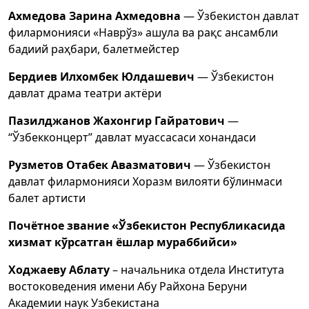
Ахмедова Зарина Ахмедовна
— Ўзбекистон давлат
филармонияси «Наврўз» ашула ва рақс ансамбли
бадиий раҳбари, балетмейстер
Бердиев Илхомбек Юлдашевич
— Ўзбекистон
давлат драма театри актёри
Пазилджанов Жахонгир Гайратович
—
“Ўзбекконцерт” давлат муассасаси хонандаси
Рузметов Отабек Авазматович
— Ўзбекистон
давлат филармонияси Хоразм вилояти бўлинмаси
балет артисти
Почётное звание «Ўзбекистон Республикасида
хизмат кўрсатган ёшлар мураббийси»
Ходжаеву Аблату
– начальника отдела Института
востоковедения имени Абу Райхона Беруни
Академии наук Узбекистана