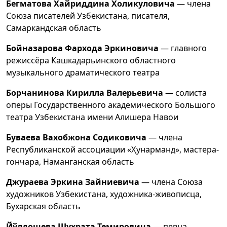
Бегматова Хайриддина Холикуловича
— члена
Союза писателей Узбекистана, писателя,
Самаркандская область
Бойназарова Фархода Эркиновича
— главного
режиссёра Кашкадарьинского областного
музыкального драматического театра
Борчанинова Кирилла Валерьевича
— солиста
оперы Государственного академического Большого
театра Узбекистана имени Алишера Навои
Буваева Вахобжона Содиковича
— члена
Республиканской ассоциации «Ҳунарманд», мастера-
гончара, Наманганская область
Джураева Эркина Зайниевича
— члена Союза
художников Узбекистана, художника-живописца,
Бухарская область
Йўлдошева Шухрата Темировича
— певца