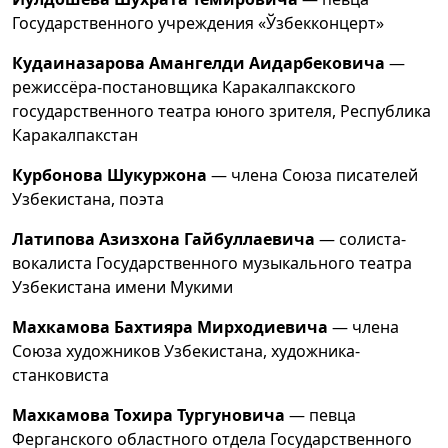
Государственного учреждения «Ўзбекконцерт»
Кудаиназарова Амангелди Аидарбековича
—
режиссёра-постановщика Каракалпакского
государственного театра юного зрителя, Республика
Каракалпакстан
Курбонова Шукуржона
— члена Союза писателей
Узбекистана, поэта
Латипова Азизхона Гайбуллаевича
— солиста-
вокалиста Государственного музыкального театра
Узбекистана имени Мукими
Махкамова Бахтияра Мирходиевича
— члена
Союза художников Узбекистана, художника-
станковиста
Махкамова Тохира Тургуновича
— певца
Ферганского областного отдела Государственного