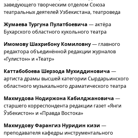
заведующего творческим отделом Союза
театральных деятелей Узбекистана, театроведа
Жумаева Тургуна Пулатбоевича
— актёра
Бухарского областного кукольного театра
Имoмову Шахрибoну Комиловну
— главного
редактора объединённой редакции журналов
«Гулистон» и «Театр»
Каттабобоева Шерзода Мухиддиновича
—
артиста драмы высшей категории Сырдарьинского
областного музыкального драматического театра
Махмудова Нодиржона Кабилджановича
—
старшего корреспондента редакции газет «Янги
Ўзбекистон» и «Правда Востока»
Махмудову Фарангиз Нуридин кизи
—
преподавателя кафедры инструментального