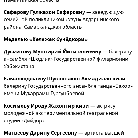
Сафарову Гулжахон Сафаровну
— заведующую
семейной поликлиникой «Узун» Акдарьинского
района, Самаркандская область
Медалью «Келажак бунёдкори»
Дусматову Муштарий
Йигиталиевну
— балерину
ансамбля «Шодлик» Государственной филармонии
Узбекистана
Камалходжаеву Шукронахон Ахмадилло кизи
—
балерину Государственного ансамбля танца «Баҳор»
имени Мукаррамы Тургунбоевой
Косимову Ироду Жахонгир кизи
— актрису
молодёжной экспериментальной театральной
студии «Дийдор»
Матвееву Дарину Сергеевну
— артиста высшей