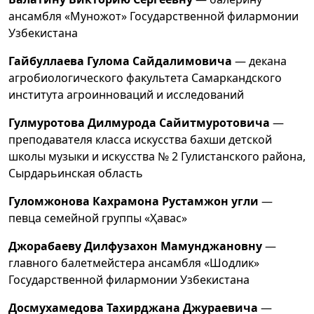
ансамбля «Муножот» Государственной филармонии
Узбекистана
Гайбуллаева Гулома Сайдалимовича
— декана
агробиологического факультета Самаркандского
института агроинноваций и исследований
Гулмуротова Дилмурода Сайитмуротовича
—
преподавателя класса искусства бахши детской
школы музыки и искусства № 2 Гулистанского района,
Сырдарьинская область
Гуломжонова Кахрамона Рустамжон угли
—
певца семейной группы «Ҳавас»
Джорабаеву Дилфузахон Мамунджановну
—
главного балетмейстера ансамбля «Шодлик»
Государственной филармонии Узбекистана
Досмухамедова Тахирджана Джураевича
—