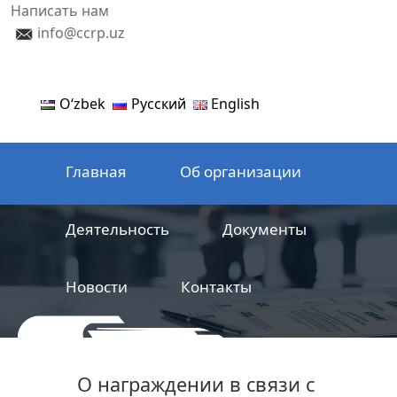
Написать нам
info@ccrp.uz
Oʻzbek
Русский
English
Главная
Об организации
Деятельность
Документы
Новости
Контакты
ООО
Центр сертификации
О награждении в связи с
железнодорожной продукции