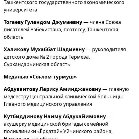
Ташкентского государственного экономического
университета
Тогаеву Гуландом Джумаевну
— члена Союза
писателей Узбекистана, поэтессу, Ташкентская
область
Халикову Мухаббат Шадиевну
— руководителя
детского дома № 2 города Термеза,
Сурхандарьинская область
Медалью «Соғлом турмуш»
Абдуваитову Ларису Аминджановну
— главную
медсестру Центральной клинической больницы
Главного медицинского управления
Кутбиддинову Наиму Абдукaйимовну
—
акушерку медицинской бригады семейной
поликлиники «Ёрқатай» Уйчинского района,
Наманганская область