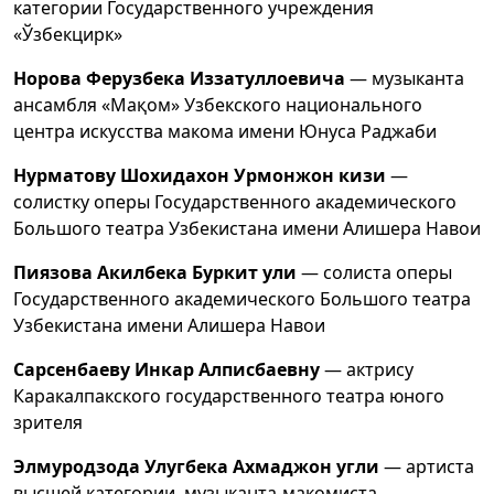
категории Государственного учреждения
«Ўзбекцирк»
Норова Ферузбека Иззатуллоевича
— музыканта
ансамбля «Мақом» Узбекского национального
центра искусства макома имени Юнуса Раджаби
Нурматову Шохидахон Урмонжон кизи
—
солистку оперы Государственного академического
Большого театра Узбекистана имени Алишера Навои
Пиязова Акилбека Буркит ули
— солиста оперы
Государственного академического Большого театра
Узбекистана имени Алишера Навои
Сарсенбаеву Инкар Алписбаевну
— актрису
Каракалпакского государственного театра юного
зрителя
Элмуродзода Улугбека Ахмаджон угли
— артиста
высшей категории, музыканта-макомиста