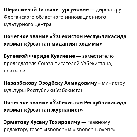
Шералиевой Татьяне Тургуновне
— директору
Ферганского областного инновационного
культурного центра
Почётное звание «Ўзбекистон Республикасида
хизмат кўрсатган маданият ходими»
Бутаевой Фариде Кузиевне
— заместителю
председателя Союза писателей Узбекистана,
поэтессе
Назарбекову Озодбеку Ахмадовичу
– министру
культуры Республики Узбекистан
Почётное звание «Ўзбекистон Республикасида
хизмат кўрсатган журналист»
Эрматову Хусану Тохировичу
— главному
редактору газет «Ishonch» и «Ishonch-Doverie»