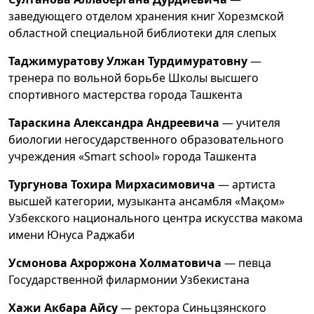
заведующего отделом хранения книг Хорезмской
областной специальной библиотеки для слепых
Таджимуратову Улжан Турдимуратовну
—
тренера по вольной борьбе Школы высшего
спортивного мастерства города Ташкента
Тараскина Александра Андреевича
— учителя
биологии негосударственного образовательного
учреждения «Smart school» города Ташкента
Тургунова Тохира Мирхасимовича
— артиста
высшей категории, музыканта ансамбля «Мақом»
Узбекского национального центра искусства макома
имени Юнуса Раджаби
Усмоновa Ахроржона Холматовича
— певца
Государственной филармонии Узбекистана
Хажи Акбара Айсу
— ректора Синьцзянского