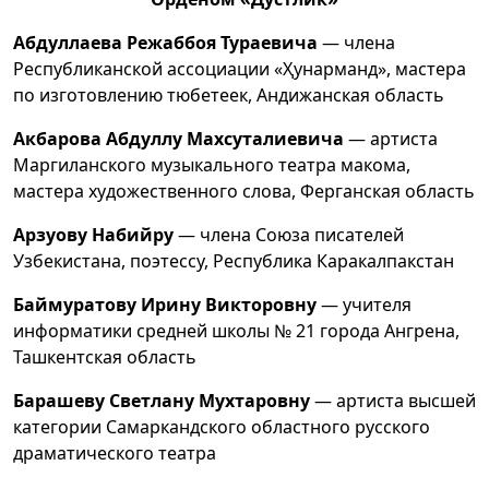
Абдуллаева Режаббоя Тураевича
— члена
Республиканской ассоциации «Ҳунарманд», мастера
по изготовлению тюбетеек, Андижанская область
Акбарова Абдуллу Махсуталиевича
— артиста
Маргиланского музыкального театра макома,
мастера художественного слова, Ферганская область
Арзуову Набийру
— члена Союза писателей
Узбекистана, поэтессу, Республика Каракалпакстан
Баймуратову Ирину Викторовну
— учителя
информатики средней школы № 21 города Ангрена,
Ташкентская область
Барашеву Светлану Мухтаровну
— артиста высшей
категории Самаркандского областного русского
драматического театра