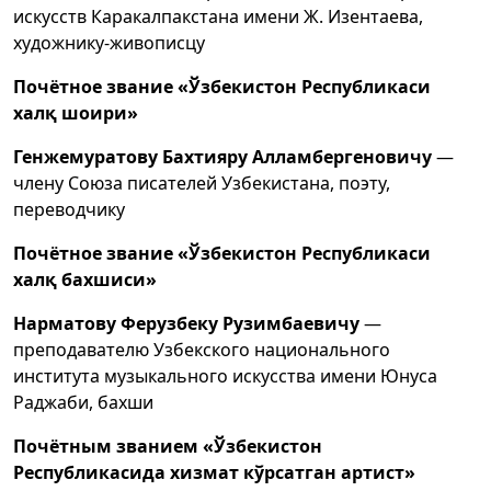
искусств Каракалпакстана имени Ж. Изентаева,
художнику-живописцу
Почётное звание «Ўзбекистон Республикаси
халқ шоири»
Генжемуратову Бахтияру Алламбергеновичу
—
члену Союза писателей Узбекистана, поэту,
переводчику
Почётное звание «Ўзбекистон Республикаси
халқ бахшиси»
Нарматову Ферузбеку Рузимбаевичу
—
преподавателю Узбекского национального
института музыкального искусства имени Юнуса
Раджаби, бахши
Почётным званием «Ўзбекистон
Республикасида хизмат кўрсатган артист»