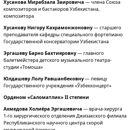
Хусанова Мирабзала Заировича
— члена Союза
композиторов и бастакоров Узбекистана,
композитора
Хусанову Нигору Кахрамонжоновну
— старшего
преподавателя кафедры специального фортепиано
Государственной консерватории Узбекистана
Эргашеву Барно Бахтияровну
— главного
балетмейстера детского музыкального театра-
студии «Томоша»
Юлдашеву Лолу Равшанбековну
— певицу
Государственного учреждения «Ўзбекконцерт»
Орденом «Саломатлик» II степени
Ахмедова Холиёра Эргашевича
— врача-хирурга
1-го хирургического отделения Джизакского филиала
Республиканского научного центра скорой
медицинской помощи