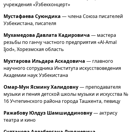
учреждения «Ўзбекконцерт»
Мустафаева Суюндика
— члена Союза писателей
Узбекистана, писателя
Мухамедова Давлата Кадировича
— мастера
резьбы по ганчу частного предприятия «Al-Amal
Ijod», Хорезмская область
Мухтарова Ильдара Аскадовича
— главного
научного сотрудника Института искусствоведения
Академии наук Узбекистана
Омар-Мун Ясмину Халидовну
— преподавателя
музыки и пения детской школы музыки и искусства №
16 Учтепинского района города Ташкента, певицу
Ражабову Юлдуз Шамшиддиновну
— актрису
театра и кино
Султанова Аллабергана Дурдиевича
—