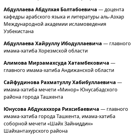
Абдуллаева Абдулхая Болтабоевича
— доцента
кафедры арабского языка и литературы аль-Азхар
Международной академии исламоведения
Узбекистана
Абдуллаева Хайруллу Ибодуллаевича
— главного
имама-хатиба Хорезмской области
Алимова Мирзамахсуда Хатамбековича
—
главного имама-хатиба Андижанской области
Сайфудинова Рахматуллу Хабибуллаевича
—
имама-хатиба мечети «Минор» Юнусабадского
района города Ташкента
Юнусова Абдукаххора Рихсибаевича
— главного
имама-хатиба города Ташкента, имама-хатиба
соборной мечети «Шайх Зайниддин»
Шайхантахурского района