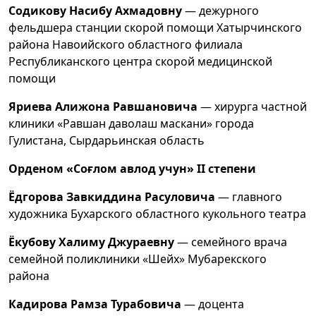
Содикову Насибу Ахмадовну
— дежурного
фельдшера станции скорой помощи Хатырчинского
района Навоийского областного филиала
Республиканского центра скорой медицинской
помощи
Яриева Алижона Равшановича
— хирурга частной
клиники «Равшан даволаш маскани» города
Гулистана, Сырдарьинская область
Орденом «Соғлом авлод учун» II степени
Ёдгорова Завкиддина Расуловича
— главного
художника Бухарского областного кукольного театра
Ёкубову Халиму Джураевну
— семейного врача
семейной поликлиники «Шейх» Мубарекского
района
Кадирова Рамза Турабовича
— доцента