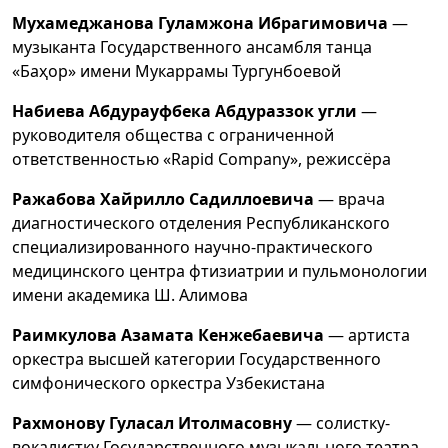
Мухамеджанова Гуламжона Ибрагимовича
—
музыканта Государственного ансамбля танца
«Баҳор» имени Мукаррамы Тургунбоевой
Набиева Абдурауфбека Абдураззок угли
—
руководителя общества с ограниченной
ответственностью «Rapid Company», режиссёра
Ражабова Хайрилло Садиллоевича
— врача
диагностического отделения Республиканского
специализированного научно-практического
медицинского центра фтизиатрии и пульмонологии
имени академика Ш. Алимова
Раимкулова Азамата Кенжебаевича
— артиста
оркестра высшей категории Государственного
симфонического оркестра Узбекистана
Рахмонову Гуласал Итолмасовну
— солистку-
вокалистку Государственного музыкального театра