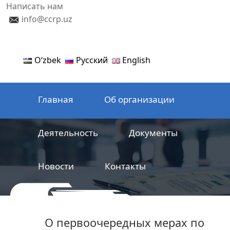
Написать нам
info@ccrp.uz
Oʻzbek
Русский
English
Главная
Об организации
Деятельность
Документы
Новости
Контакты
ООО
Центр сертификации
О первоочередных мерах по
железнодорожной продукции