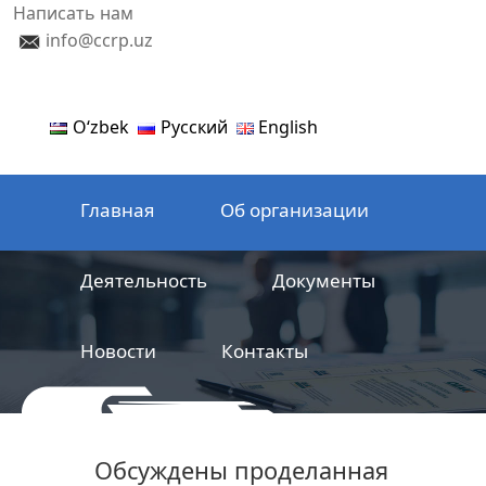
Написать нам
info@ccrp.uz
Oʻzbek
Русский
English
Главная
Об организации
Деятельность
Документы
Новости
Контакты
ООО
Центр сертификации
Обсуждены проделанная
железнодорожной продукции