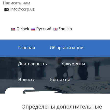
Написать нам
info@ccrp.uz
Oʻzbek
Русский
English
Главная
Об организации
Деятельность
Документы
Новости
Контакты
ООО
Центр сертификации
Определены дополнительные
железнодорожной продукции