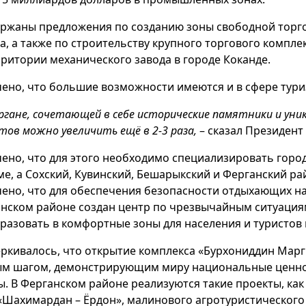
ржаны предложения по созданию зоны свободной торго
а, а также по строительству крупного торгового компл
рритории механического завода в городе Коканде.
ено, что большие возможности имеются и в сфере тури
ергане, сочетающей в себе исторические памятники и ун
тов можно увеличить ещё в 2-3 раза,
– сказал Президент
ено, что для этого необходимо специализировать горо
ме, а Сохский, Кувинский, Бешарыкский и Ферганский ра
ено, что для обеспечения безопасности отдыхающих н
инском районе создан центр по чрезвычайным ситуация
разовать в комфортные зоны для населения и туристов
ркивалось, что открытие комплекса «Бурхониддин Марг
м шагом, демонстрирующим миру национальные ценнос
ы. В Ферганском районе реализуются такие проекты, ка
«Шахимардан – Ёрдон», малинового агротуристического 