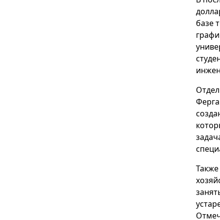
долла
базе 
графи
униве
студе
инжен
Отдел
Ферга
созда
котор
задач
специ
Также
хозяй
занят
устар
Отмеч