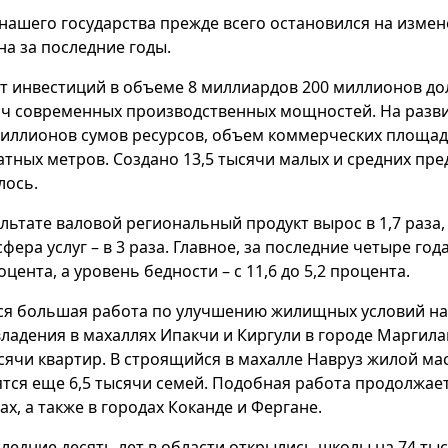
 нашего государства прежде всего остановился на изме
на за последние годы.
ет инвестиций в объеме 8 миллиардов 200 миллионов до
яч современных производственных мощностей. На разв
риллионов сумов ресурсов, объем коммерческих площад
атных метров. Создано 13,5 тысячи малых и средних пре
лось.
ультате валовой региональный продукт вырос в 1,7 раза
сфера услуг – в 3 раза. Главное, за последние четыре го
оцента, а уровень бедности – с 11,6 до 5,2 процента.
ся большая работа по улучшению жилищных условий нас
ладения в махаллях Ипакчи и Киргули в городе Маргил
ысячи квартир. В строящийся в махалле Навруз жилой ма
ятся еще 6,5 тысячи семей. Подобная работа продолжае
ах, а также в городах Коканде и Фергане.
следние десять лет в области открылись школы на 74 тыс