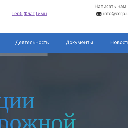
Написать нам
Герб
Флаг
Гимн
info@ccrp.
Деятельность
Документы
Новост
ции
орожной