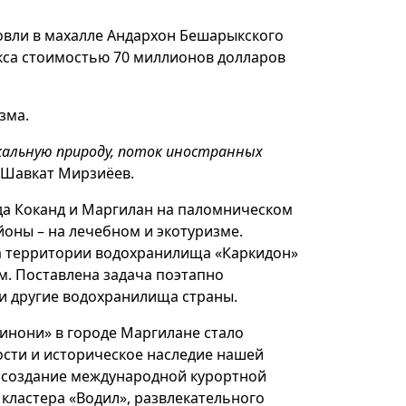
вли в махалле Андархон Бешарыкского
екса стоимостью 70 миллионов долларов
зма.
икальную природу, поток иностранных
 Шавкат Мирзиёев.
да Коканд и Маргилан на паломническом
йоны – на лечебном и экотуризме.
а территории водохранилища «Каркидон»
м. Поставлена задача поэтапно
 и другие водохранилища страны.
инони» в городе Маргилане стало
ти и историческое наследие нашей
к создание международной курортной
кластера «Водил», развлекательного