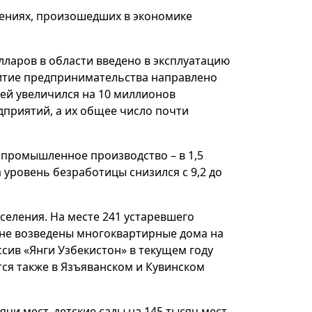
нениях, произошедших в экономике
лларов в области введено в эксплуатацию
итие предпринимательства направлено
ей увеличился на 10 миллионов
дприятий, а их общее число почти
, промышленное производство – в 1,5
да уровень безработицы снизился с 9,2 до
еления. На месте 241 устаревшего
ане возведены многоквартирные дома на
ссив «Янги Узбекистон» в текущем году
тся также в Язъяванском и Кувинском
ячи мест, детские сады на 145 тысяч мест