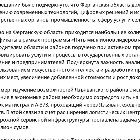
вещании было подчеркнуто, что Ферганская область до
ению современных технологий, цифровых решений и иск
арственных органов, промышленность, сферу услуг и сел
о на Ферганскую область приходится наибольшее коли
фикаты в рамках программы «Пять миллионов лидеров и
одителям области и районов поручено при активном п
визировать услуги и процессы в государственных органа
ения и предпринимателей. Подчеркнута важность анал
ользованием искусственного интеллекта и разработки п
их мест, увеличение добавленной стоимости и рост дох
мер, изучение возможностей Язъяванского района с и
ние в экономике района необходимо сосредоточить на 
ок магистрали А-373, проходящий через Язъяван, ежедн
тв. В этой связи за счет расширения логистических цент
рожной сервисной инфраструктуры поставлена задача 
ллион сумов.
ледние годы объем IT-услуг в Ферганской области вырос 