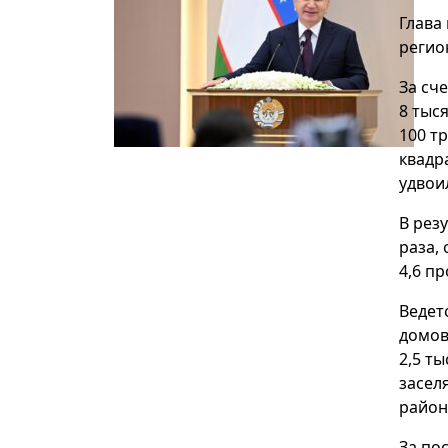
Глава
регио
За сч
8 тыс
100 т
квадр
удвои
В рез
раза, 
4,6 пр
Ведет
домов
2,5 т
засел
район
За по