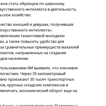
лжна стать образцом по широкому
усственного интеллекта в деятельность
ьское хозяйство.
чество юношей и девушек, получивших
скусственного интеллекта».
ривлечении талантливой молодежи
х, а также повысить удобство для
иза сравнительных преимуществ махаллей
роектов, направленных на создание
одов населения.
спользованием ИИ выявило, что ключевое
логистике. Через 35-километровый
евно проезжают 30 тысяч транспортных
ров, крупных складских комплексов и
увеличить экономический оборот еще на
в 4 раза, а экспорт превысил 23 миллиона