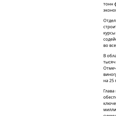
тонн 
эконо
Отдел
строи
курсы
содей
во вс
В обл
тысяч
Отмеч
виног
на 25
Глава
обесп
ключе
милли
сумму