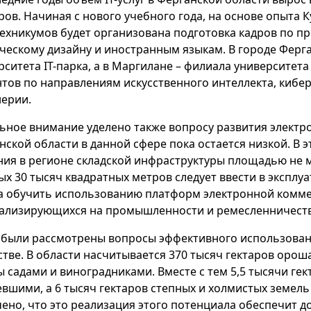
ров. Начиная с нового учебного года, на основе опыта 
техникумов будет организована подготовка кадров по 
ческому дизайну и иностранным языкам. В городе Ферг
рситета IT-парка, а в Маргилане – филиала университета
нтов по направлениям искусственного интеллекта, киб
ерии.
ьное внимание уделено также вопросу развития электр
нской области в данной сфере пока остается низкой. В 
ния в регионе складской инфраструктуры площадью не м
ых 30 тысяч квадратных метров следует ввести в эксплу
а обучить использованию платформ электронной комме
ализирующихся на промышленности и ремесленничеств
 были рассмотрены вопросы эффективного использован
стве. В области насчитывается 370 тысяч гектаров орош
ы садами и виноградниками. Вместе с тем 5,5 тысячи ге
евшими, а 6 тысяч гектаров степных и холмистых земел
ено, что это реализация этого потенциала обеспечит 