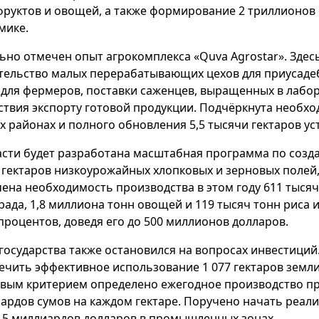
фруктов и овощей, а также формирование 2 триллионов
мике.
ьно отмечен опыт агрокомплекса «Quva Agrostar». Зде
тельство малых перерабатывающих цехов для приусадеб
 для фермеров, поставки саженцев, выращенных в лаборат
ствия экспорту готовой продукции. Подчёркнута необх
ех районах и полного обновления 5,5 тысячи гектаров ус
асти будет разработана масштабная программа по созд
 гектаров низкоурожайных хлопковых и зерновых полей,
ена необходимость производства в этом году 611 тысяч
рада, 1,8 миллиона тонн овощей и 119 тысяч тонн риса 
 процентов, доведя его до 500 миллионов долларов.
 государства также остановился на вопросах инвестиций
ечить эффективное использование 1 077 гектаров земл
вым критерием определено ежегодное производство пр
ардов сумов на каждом гектаре. Поручено начать реал
 5 миллиардов долларов в промышленных зонах.