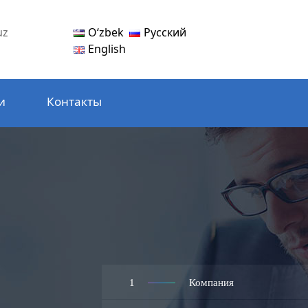
Oʻzbek
Русский
uz
English
и
Контакты
1
Компания