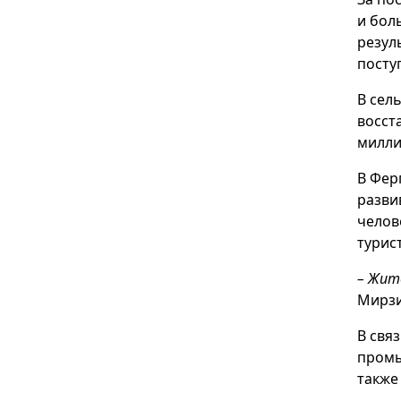
и бол
резул
посту
В сел
восст
милли
В Фер
разви
челов
турис
– Жит
Мирзи
В свя
промы
также