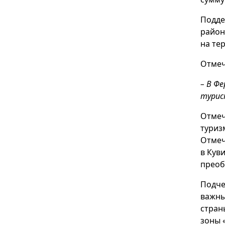
Подде
район
на те
Отмеч
– В Ф
турис
Отмеч
туриз
Отмеч
в Кув
преоб
Подче
важны
стран
зоны 