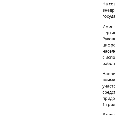
На со
внедр
госуд
Именн
серти
Руков
цифро
насел
с исп
рабоч
Напри
внима
участ
средс
придо
1 три
В пос