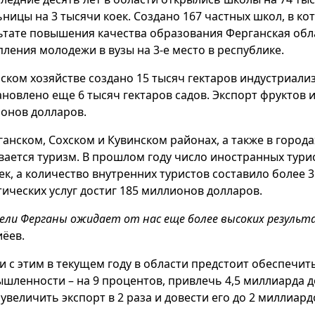
ьницы на 3 тысячи коек. Создано 167 частных школ, в ко
ьтате повышения качества образования Ферганская обл
пления молодежи в вузы на 3-е место в республике.
ьском хозяйстве создано 15 тысяч гектаров индустриали
ановлено еще 6 тысяч гектаров садов. Экспорт фруктов и
онов долларов.
ганском, Сохском и Кувинском районах, а также в город
вается туризм. В прошлом году число иностранных тури
ек, а количество внутренних туристов составило более 
тических услуг достиг 185 миллионов долларов.
ели Ферганы ожидает от нас еще более высоких результ
ёев.
зи с этим в текущем году в области предстоит обеспечит
шленности – на 9 процентов, привлечь 4,5 миллиарда 
 увеличить экспорт в 2 раза и довести его до 2 миллиард