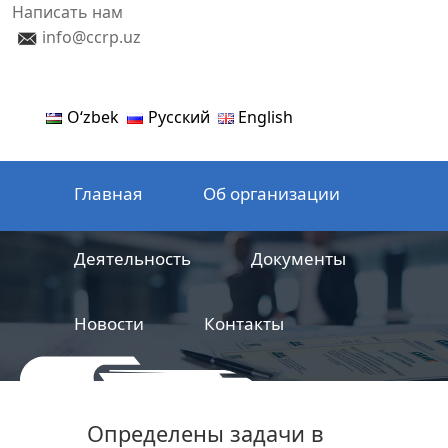
Написать нам
info@ccrp.uz
Oʻzbek
Русский
English
Главная
Об организации
Деятельность
Документы
Новости
Контакты
ООО
Центр сертификации
Определены задачи в
железнодорожной продукции