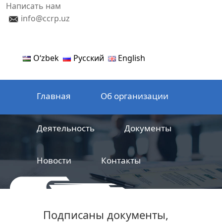
Написать нам
info@ccrp.uz
Oʻzbek
Русский
English
Главная
Об организации
Деятельность
Документы
Новости
Контакты
ООО
Центр сертификации
Подписаны документы,
железнодорожной продукции