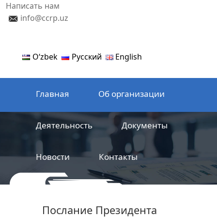
Написать нам
info@ccrp.uz
Oʻzbek
Русский
English
Главная
Об организации
Деятельность
Документы
Новости
Контакты
ООО
Центр сертификации
Послание Президента
железнодорожной продукции