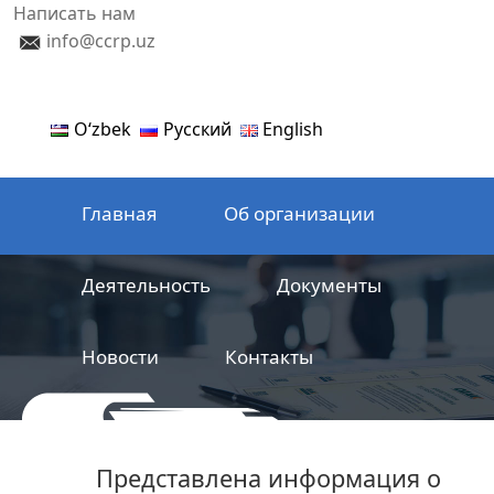
Написать нам
info@ccrp.uz
Oʻzbek
Русский
English
Главная
Об организации
Деятельность
Документы
Новости
Контакты
ООО
Центр сертификации
Представлена информация о
железнодорожной продукции