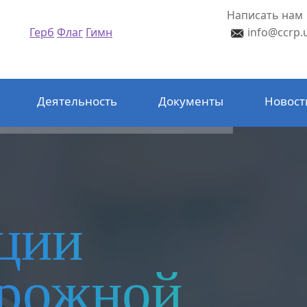
Написать нам
Герб
Флаг
Гимн
info@ccrp.
Деятельность
Документы
Новост
ции
орожной