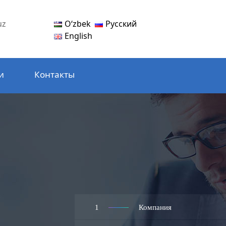
Oʻzbek
Русский
uz
English
и
Контакты
1
Компания