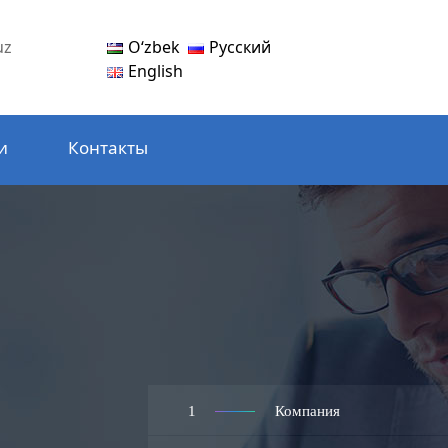
Oʻzbek
Русский
uz
English
и
Контакты
1
Компания