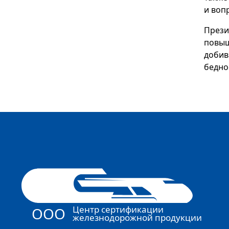
и воп
Прези
повыш
добив
бедно
Центр сертификации
ООО
железнодорожной продукции