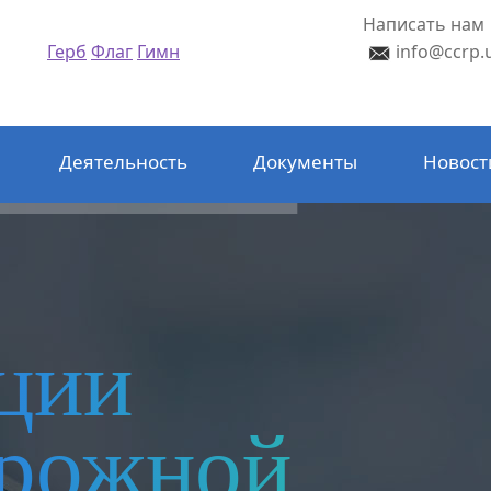
Написать нам
Герб
Флаг
Гимн
info@ccrp.
Деятельность
Документы
Новост
ции
орожной