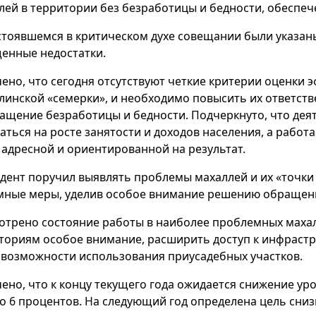
лей в территории без безработицы и бедности, обеспеч
стоявшемся в критическом духе совещании были указа
енные недостатки.
ено, что сегодня отсутствуют четкие критерии оценки 
линской «семерки», и необходимо повысить их ответст
ращение безработицы и бедности. Подчеркнуто, что де
аться на росте занятости и доходов населения, а рабо
 адресной и ориентированной на результат.
дент поручил выявлять проблемы махаллей и их «точки
мные меры, уделив особое внимание решению обращени
отрено состояние работы в наиболее проблемных махал
ториям особое внимание, расширить доступ к инфрастру
 возможности использования приусадебных участков.
ено, что к концу текущего года ожидается снижение уро
до 6 процентов. На следующий год определена цель снизи