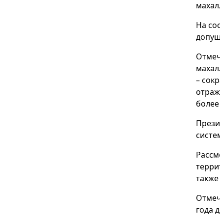
махал
На со
допущ
Отмеч
махал
– сок
отраж
более
Прези
систе
Рассм
терри
также
Отмеч
года 