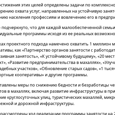
остижения этих целей определены задачи по комплексно
рению охвата услуг, направленных на устойчивую занят
нию населения профессиям и вовлечению его в предпр
 подчеркнуто, что для каждой малообеспеченной сем
идуальные программы исходя из ее реальных возможно
ках проектного подхода намечено охватить 1 миллион 
ативы, как «Партнерство органов занятости с работода
зивная занятость», «К устойчивому будущему», «20 мест
кт», «Развитие предпринимательства в махаллях», «Улу
адебных участков», «Обновление старых садов», «1 тыся
ортные кооперативы» и другие программы.
тавлены меры по снижению бедности и безработицы че
тов в махаллях, включая развитие инфраструктуры в пр
ние круглосуточных улиц, туристических махаллей, ми
ежной и дорожной инфраструктуры.
 рассмотрены ход реализации программы занятости на 2