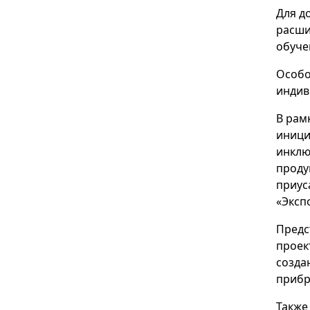
Для д
расши
обуче
Особо
индив
В рам
иници
инклю
проду
приус
«Эксп
Предс
проек
созда
прибр
Также