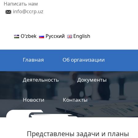
Написать нам
info@ccrp.uz
Oʻzbek
Русский
English
Главная
Об организации
Деятельность
Документы
Новости
Контакты
ООО
Центр сертификации
Представлены задачи и планы
железнодорожной продукции