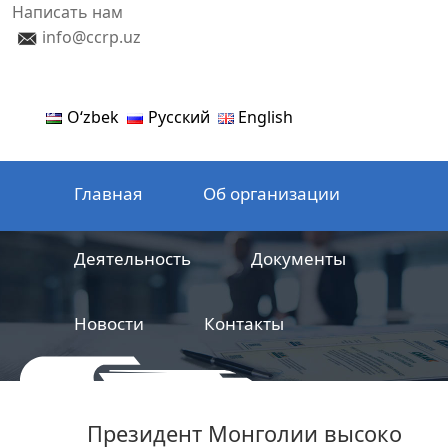
Написать нам
info@ccrp.uz
Oʻzbek
Русский
English
Главная
Об организации
Деятельность
Документы
Новости
Контакты
ООО
Центр сертификации
Президент Монголии высоко
железнодорожной продукции