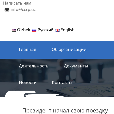
Написать нам
info@ccrp.uz
Oʻzbek
Русский
English
Главная
Об организации
Деятельность
Документы
Новости
Контакты
ООО
Центр сертификации
Президент начал свою поездку
железнодорожной продукции