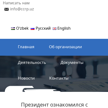
Написать нам
info@ccrp.uz
Oʻzbek
Русский
English
Главная
Об организации
Деятельность
Документы
Новости
Контакты
ООО
Центр сертификации
Президент ознакомился с
железнодорожной продукции