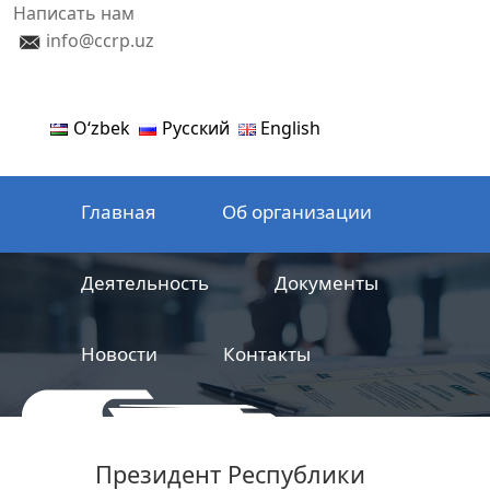
Написать нам
info@ccrp.uz
Oʻzbek
Русский
English
Главная
Об организации
Деятельность
Документы
Новости
Контакты
ООО
Центр сертификации
Президент Республики
железнодорожной продукции