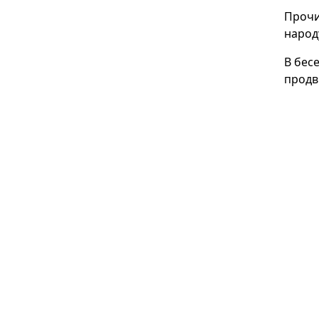
Прочи
народ
В бес
продв
просв
разви
Подче
таких
наших
еще б
В ком
услов
освет
микро
дерев
Даны 