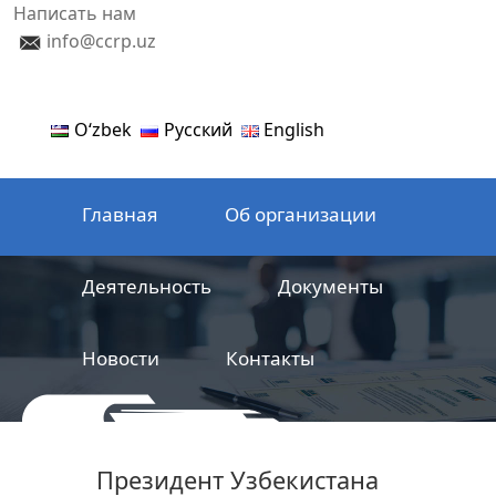
Написать нам
info@ccrp.uz
Oʻzbek
Русский
English
Главная
Об организации
Деятельность
Документы
Новости
Контакты
ООО
Центр сертификации
Президент Узбекистана
железнодорожной продукции