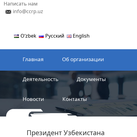
Написать нам
info@ccrp.uz
Oʻzbek
Русский
English
Главная
Об организации
Деятельность
Документы
Новости
Контакты
ООО
Центр сертификации
Президент Узбекистана
железнодорожной продукции