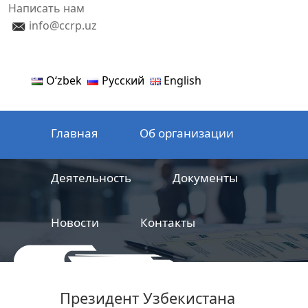
Написать нам
info@ccrp.uz
Oʻzbek
Русский
English
Главная
Об организации
Деятельность
Документы
Новости
Контакты
ООО
Центр сертификации
Президент Узбекистана
железнодорожной продукции