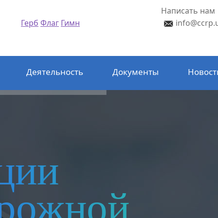
Написать нам
Герб
Флаг
Гимн
info@ccrp.
Деятельность
Документы
Новост
ции
орожной