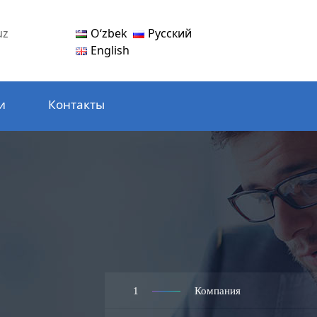
Oʻzbek
Русский
uz
English
и
Контакты
1
Компания