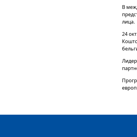
В меж
предс
лица.
24 ок
Кошто
бельг
Лидер
партн
Прогр
европ