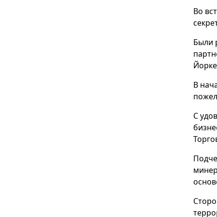
Во вс
секре
Были 
партн
Йорке
В нач
пожел
С удо
бизне
Торго
Подче
минер
основ
Сторо
терро