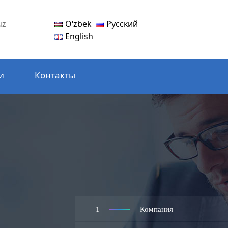
Oʻzbek
Русский
uz
English
и
Контакты
1
Компания