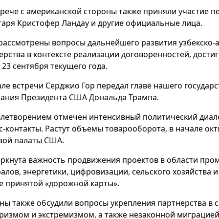
трече с американской стороны также приняли участие п
таря Кристофер Ландау и другие официальные лица.
рассмотрены вопросы дальнейшего развития узбекско-
ерства в контексте реализации договоренностей, дости
 23 сентября текущего года.
але встречи Серджио Гор передал главе нашего государс
ания Президента США Дональда Трампа.
влетворением отмечен интенсивный политический диало
с-контакты. Растут объемы товарооборота, в начале ок
вой палаты США.
ркнута важность продвижения проектов в области про
алов, энергетики, цифровизации, сельского хозяйства 
е принятой «дорожной карты».
ны также обсудили вопросы укрепления партнерства в с
ризмом и экстремизмом, а также незаконной миграцией