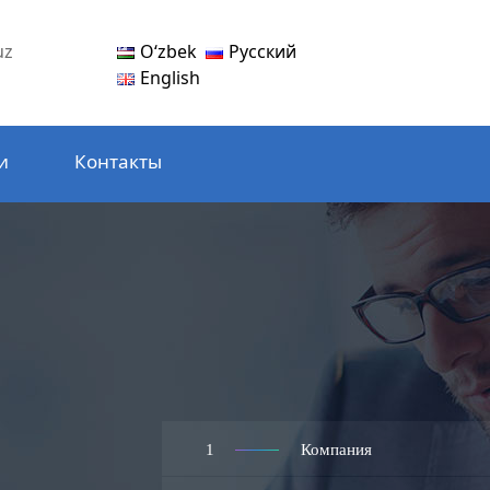
Oʻzbek
Русский
uz
English
и
Контакты
1
Компания