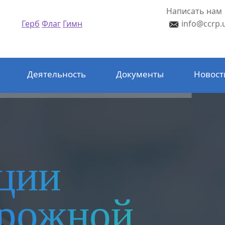
Написать нам
Герб
Флаг
Гимн
info@ccrp.
Деятельность
Документы
Новост
ции
орожной