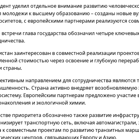
дент уделил отдельное внимание развитию человеческ
п молодежи к высшему образованию – созданы новые в
рситетов, с европейскими партнерами реализуются со
е встречи глава государства обозначил четыре ключевы
дничества.
истан заинтересован в совместной реализации проектов
ленной стоимостью через освоение и глубокую перераб
и страны.
ективным направлением для сотрудничества являются т
шленность. Страна активно внедряет возобновляемую 
осистему. Европейским партнерам предложено участие в
онакопления и экологичной химии.
естве приоритета обозначено также развитие инфрастру
низирует транспортную сеть, включая автомагистрали, 
а к совместным проектам по развитию транзитных мар
тических центров, связывающих Европу и Азию.