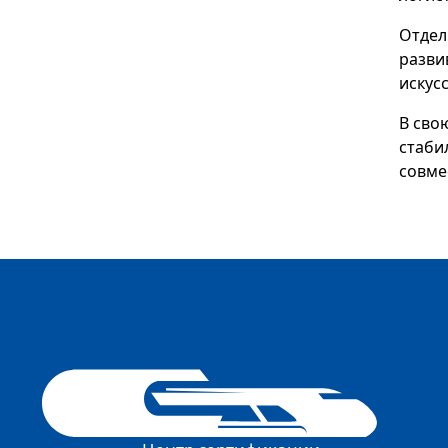
Отдел
разви
искус
В сво
стаби
совме