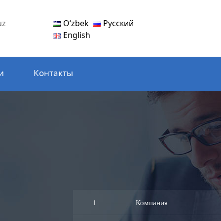
Oʻzbek
Русский
uz
English
и
Контакты
1
Компания