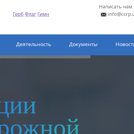
Написать нам
Герб
Флаг
Гимн
info@ccrp.
Деятельность
Документы
Новост
ции
орожной