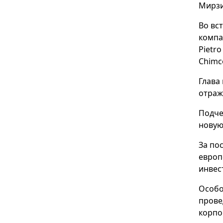
Мирзи
Во вс
компан
Pietro
Chimc
Глава
отраж
Подче
новую
За по
европ
инвес
Особо
прове
корпо