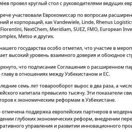
ёев провел круглый стол с руководителями ведущих ев
трече участвовали Еврокомиссар по вопросам расширен
ий и корпораций, как Vandewiele, Linde, Rhenus Logistics,
 Fiorentini, NextChem, Meridiam, SUEZ, FMO, European In
omplex, Metso и других.
 нашего государства особо отметил, что участие в мер
ает высокий уровень взаимного доверия и обоюдное ст
ркнуто, что подписание Соглашения о расширенном пар
 главу в отношениях между Узбекистаном и ЕС.
следние семь лет товарооборот вырос в два раза, а чис
ейского капитала превысило тысячу. Эти показатели св
торов к экономическим реформам в Узбекистане.
 отмечена поддержка европейских партнеров в модерн
дении глубоких экономических реформ, внедрении пере
ративного управления и развитии инновационного про