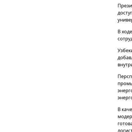
Прези
досту
униве
В ход
сотру
Узбек
добав
внутр
Персп
промы
энерг
энерг
В кач
модер
готов
логис