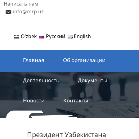
Написать нам
info@ccrp.uz
Oʻzbek
Русский
English
Главная
Об организации
Деятельность
Документы
Новости
Контакты
ООО
Центр сертификации
Президент Узбекистана
железнодорожной продукции