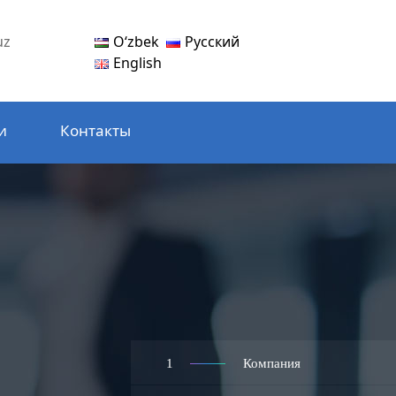
Oʻzbek
Русский
uz
English
и
Контакты
1
Компания