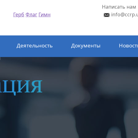
Написать нам
Герб
Флаг
Гимн
info@ccrp.
Деятельность
Документы
Новост
ация