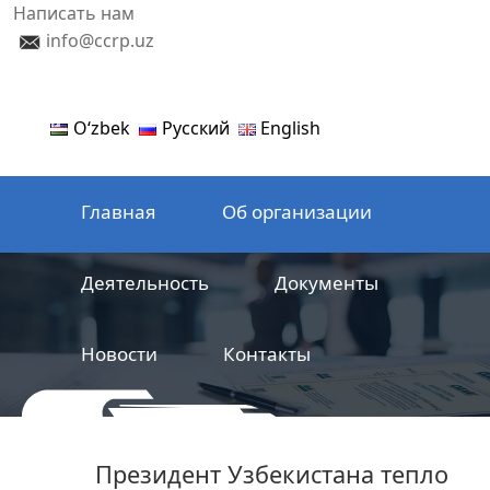
Написать нам
info@ccrp.uz
Oʻzbek
Русский
English
Главная
Об организации
Деятельность
Документы
Новости
Контакты
ООО
Центр сертификации
Президент Узбекистана тепло
железнодорожной продукции