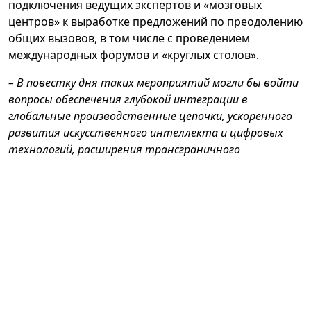
подключения ведущих экспертов и «мозговых
центров» к выработке предложений по преодолению
общих вызовов, в том числе с проведением
международных форумов и «круглых столов».
– В повестку дня таких мероприятий могли бы войти
вопросы обеспечения глубокой интеграции в
глобальные производственные цепочки, ускоренного
развития искусственного интеллекта и цифровых
технологий, расширения трансграничного
инвестирования и поддержки стартапов,
– отметил
Президент.
Он также заявил о намерении Узбекистана
присоединиться к деятельности Международного
аналитического центра для стран, не имеющих
выхода к морю.
В завершение глава нашего государства подтвердил
готовность нашей страны к конструктивному и