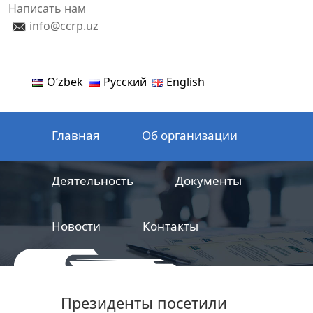
Написать нам
info@ccrp.uz
Oʻzbek
Русский
English
Главная
Об организации
Деятельность
Документы
Новости
Контакты
ООО
Центр сертификации
Президенты посетили
железнодорожной продукции