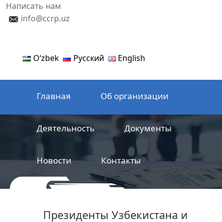
Написать нам
info@ccrp.uz
Oʻzbek
Русский
English
Главная
Об организации
Деятельность
Документы
Новости
Контакты
ООО
Центр сертификации
Президенты Узбекистана и
железнодорожной продукции