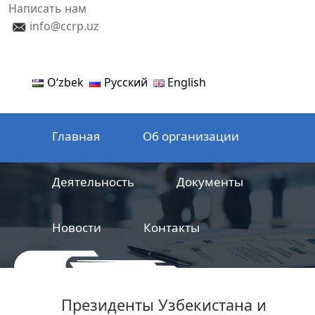
Написать нам
info@ccrp.uz
Oʻzbek
Русский
English
Главная
Об организации
Деятельность
Документы
Новости
Контакты
ООО
Центр сертификации
Президенты Узбекистана и
железнодорожной продукции