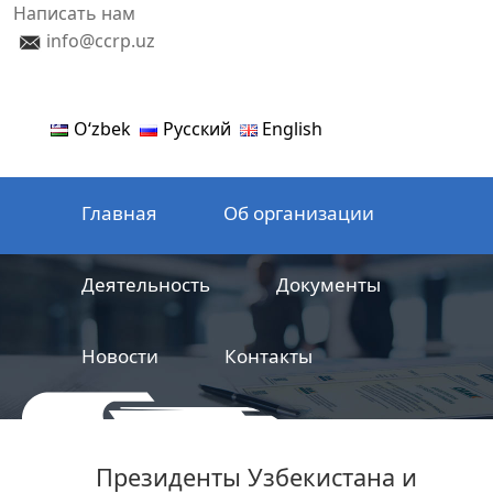
Написать нам
info@ccrp.uz
Oʻzbek
Русский
English
Главная
Об организации
Деятельность
Документы
Новости
Контакты
ООО
Центр сертификации
Президенты Узбекистана и
железнодорожной продукции