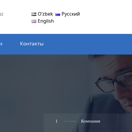
Oʻzbek
Русский
uz
English
и
Контакты
1
Компания