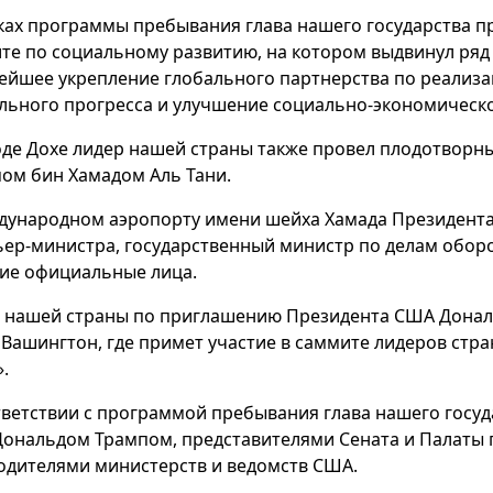
ках программы пребывания глава нашего государства п
те по социальному развитию, на котором выдвинул ряд
ейшее укрепление глобального партнерства по реализа
льного прогресса и улучшение социально-экономическо
оде Дохе лидер нашей страны также провел плодотворн
ом бин Хамадом Аль Тани.
дународном аэропорту имени шейха Хамада Президента
ер-министра, государственный министр по делам обор
гие официальные лица.
 нашей страны по приглашению Президента США Дональ
 Вашингтон, где примет участие в саммите лидеров стр
.
тветствии с программой пребывания глава нашего госуд
ональдом Трампом, представителями Сената и Палаты п
одителями министерств и ведомств США.