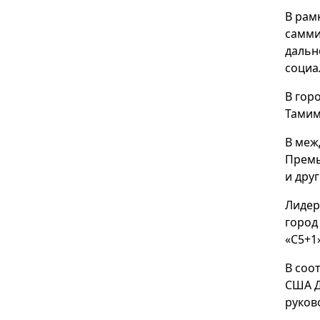
В рам
самми
дальн
социа
В гор
Тамим
В меж
Премь
и дру
Лидер
город
«C5+1»
В соо
США Д
руков