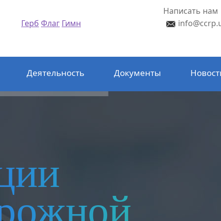
Написать нам
Герб
Флаг
Гимн
info@ccrp.
Деятельность
Документы
Новост
ции
орожной