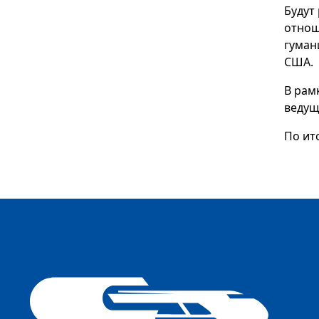
Будут
отнош
гуман
США.
В рам
ведущ
По ит