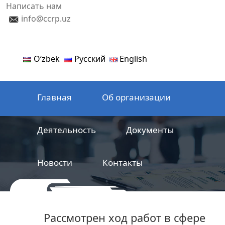
Написать нам
info@ccrp.uz
Oʻzbek
Русский
English
Главная
Об организации
Деятельность
Документы
Новости
Контакты
ООО
Центр сертификации
Рассмотрен ход работ в сфере
железнодорожной продукции