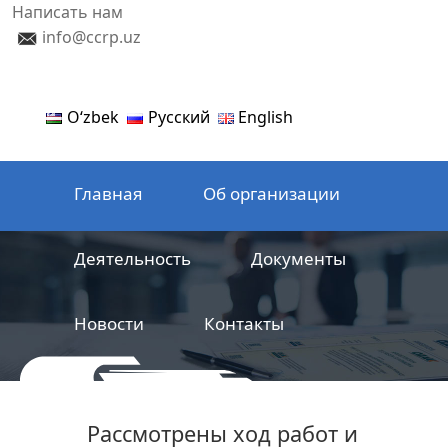
Написать нам
info@ccrp.uz
Oʻzbek
Русский
English
Главная
Об организации
Деятельность
Документы
Новости
Контакты
ООО
Центр сертификации
Рассмотрены ход работ и
железнодорожной продукции