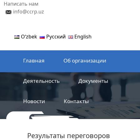
Написать нам
info@ccrp.uz
Oʻzbek
Русский
English
Главная
Об организации
Деятельность
Документы
Новости
Контакты
ООО
Центр сертификации
Результаты переговоров
железнодорожной продукции