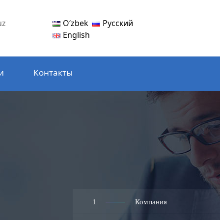
Oʻzbek
Русский
uz
English
и
Контакты
1
Компания