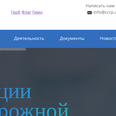
Написать нам
Герб
Флаг
Гимн
info@ccrp.
Деятельность
Документы
Новост
ции
орожной