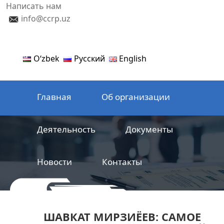
Написать нам
info@ccrp.uz
Oʻzbek
Русский
English
Главная
Об организации
Деятельность
Документы
Новости
Контакты
ООО
Центр сертификации
ШАВКАТ МИРЗИЁЕВ: САМОЕ
железнодорожной продукции