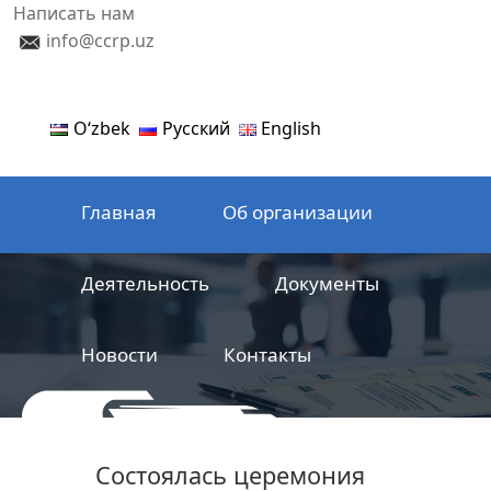
Написать нам
info@ccrp.uz
Oʻzbek
Русский
English
Главная
Об организации
Деятельность
Документы
Новости
Контакты
ООО
Центр сертификации
Состоялась церемония
железнодорожной продукции