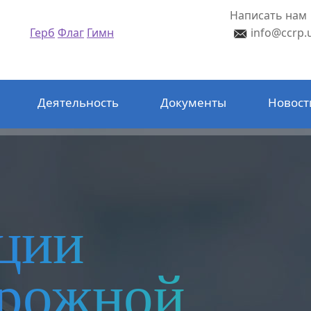
Написать нам
Герб
Флаг
Гимн
info@ccrp.
Деятельность
Документы
Новост
ции
орожной