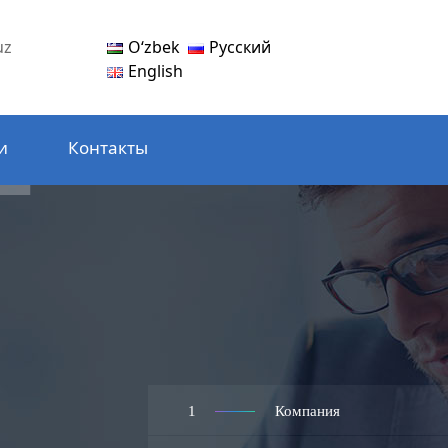
Oʻzbek
Русский
uz
English
и
Контакты
1
Компания