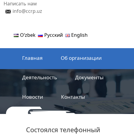
Написать нам
info@ccrp.uz
Oʻzbek
Русский
English
Главная
Об организации
Деятельность
Документы
Новости
Контакты
ООО
Центр сертификации
Состоялся телефонный
железнодорожной продукции