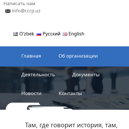
Написать нам
info@ccrp.uz
Oʻzbek
Русский
English
Главная
Об организации
Деятельность
Документы
Новости
Контакты
ООО
Центр сертификации
Там, где говорит история, там,
железнодорожной продукции