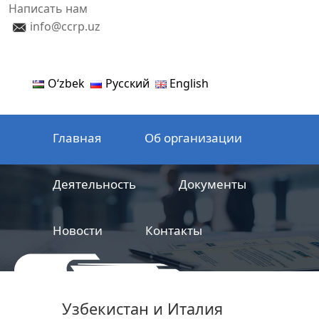
Написать нам
info@ccrp.uz
Oʻzbek
Русский
English
Главная
Об организации
Деятельность
Документы
Новости
Контакты
ООО
Центр сертификации
Узбекистан и Италия
железнодорожной продукции