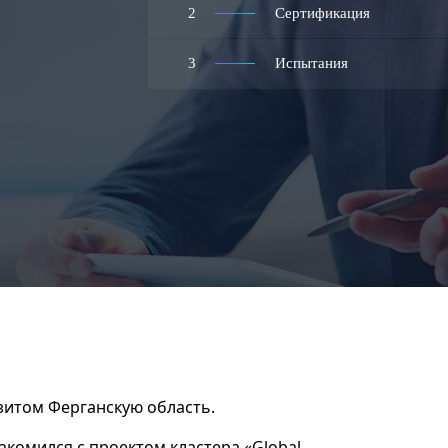
2
Сертификация
3
Испытания
зитом Ферганскую область.
накомился с проектом кластера «Global