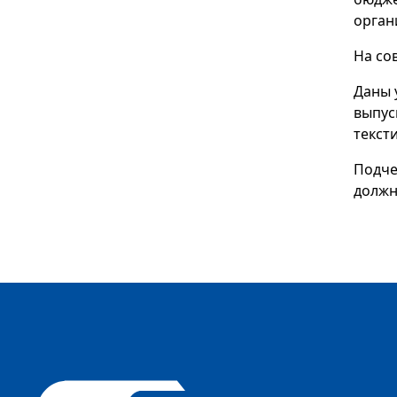
орган
На со
Даны 
выпус
текст
Подче
должн