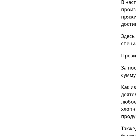
В нас
произ
пряжи
дости
Здесь
специ
Прези
За по
сумму
Как и
деяте
любое
хлопч
проду
Также
бюдже