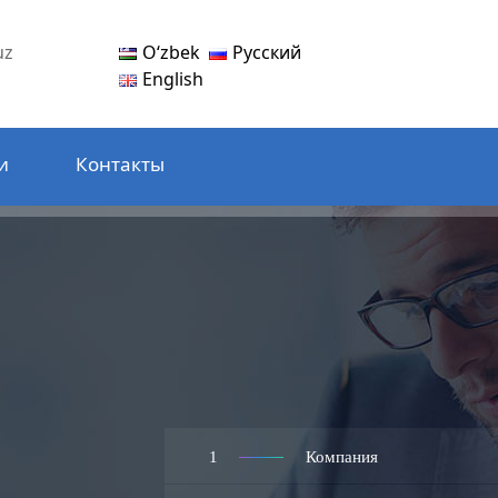
Oʻzbek
Русский
uz
English
и
Контакты
1
Компания