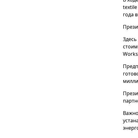
textil
года 
Прези
Здесь
стоим
Works
Предп
готов
милли
Прези
партн
Важно
устан
энерг