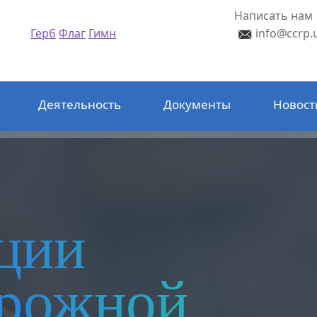
Написать нам
Герб
Флаг
Гимн
info@ccrp.
Деятельность
Документы
Новост
ции
орожной