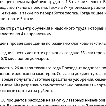
тоящее время на фабрике трудятся 1,5 тысячи человек. В
водство тканого полотна. Также в Учкуприкском районе
 и тканей, а также по переработке хлопка. Тогда общее 
гнет почти 5 тысяч.
 же открыт центр обучения и надомного труда, которы
алистов по 4 направлениям.
дент провел совещание по развитию хлопково-текстил
следние шесть лет в этих регионах создано 35 кластеров
 670 миллионов долларов.
звестно, 26 января текущего года Президент подписал 
льности хлопковых кластеров. Согласно документу клас
 время получать льготные кредиты на удобрения, семе
атника. Им разрешено самостоятельно размещать сорта
ктивные сорта из-за рубежа.
, 30 процентов расходов на закупку лазерных нивелиров
та. В целях интеграции производства и наукой за кажд