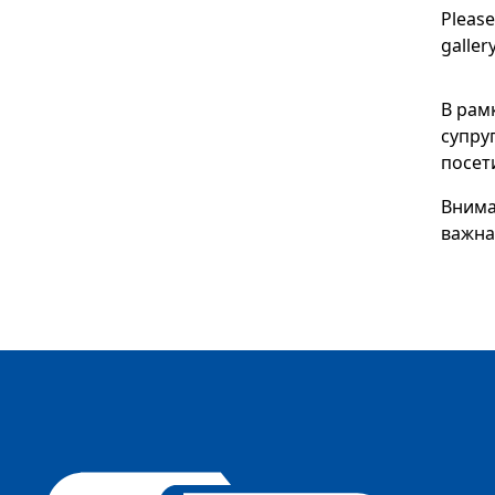
Please
galler
В рам
супру
посет
Внима
важна