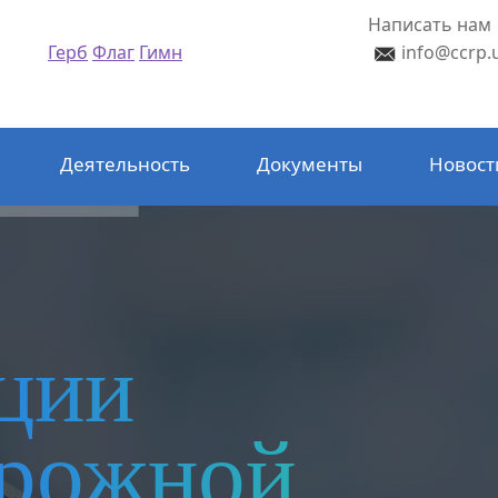
Написать нам
Герб
Флаг
Гимн
info@ccrp.
Деятельность
Документы
Новост
ции
орожной