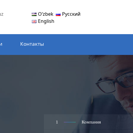
Oʻzbek
Русский
uz
English
и
Контакты
1
Компания