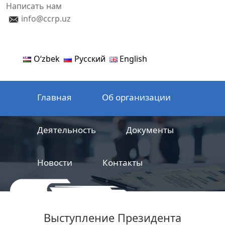
Написать нам
info@ccrp.uz
Oʻzbek
Русский
English
Главная
Об организации
Деятельность
Документы
Новости
Контакты
ООО
Центр сертификации
Выступление Президента
железнодорожной продукции