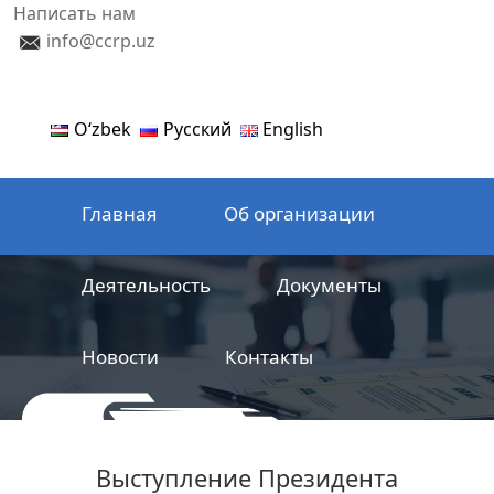
Написать нам
info@ccrp.uz
Oʻzbek
Русский
English
Главная
Об организации
Деятельность
Документы
Новости
Контакты
ООО
Центр сертификации
Выступление Президента
железнодорожной продукции