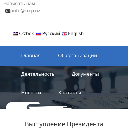
Написать нам
info@ccrp.uz
Oʻzbek
Русский
English
Главная
Об организации
Деятельность
Документы
Новости
Контакты
ООО
Центр сертификации
Выступление Президента
железнодорожной продукции