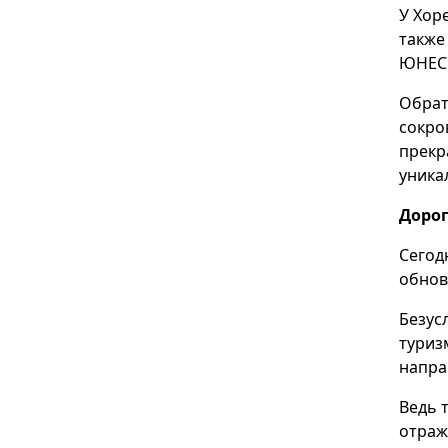
У Хор
также
ЮНЕСК
Обрат
сокро
прекр
уника
Дорог
Сегод
обнов
Безус
туриз
напра
Ведь 
отраж