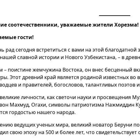
ие соотечественники, уважаемые жители Хорезма!
аемые гости!
нь рад сегодня встретиться с вами на этой благодатной
 нашей славной истории и Нового Узбекистана, – в древ
м – поистине жемчужина Востока, он внес бесценный вк
уры. Этот древний край является родиной известных во 
водцев и правителей, богословов, талантливых поэтов и
 великие личности, как светочи науки и просвещения Му
вон Махмуд, Огахи, символы патриотизма Нажмиддин К
тся гордостью нашего народа.
ению ведущих ученых мира, великий новатор Беруни п
дил свою эпоху на 500 и более лет, что свидетельствует