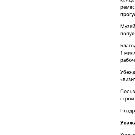
ремес
прогу
Музей
попул
Благо
1 мил
рабоч
Убежд
«визи
Польз
строи
Поздр
Уважа
Хорез