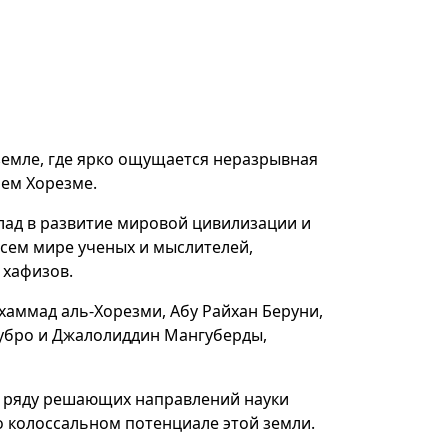
 земле, где ярко ощущается неразрывная
нем Хорезме.
лад в развитие мировой цивилизации и
всем мире ученых и мыслителей,
 хафизов.
хаммад аль-Хорезми, Абу Райхан Беруни,
убро и Джалолиддин Мангуберды,
о ряду решающих направлений науки
 о колоссальном потенциале этой земли.