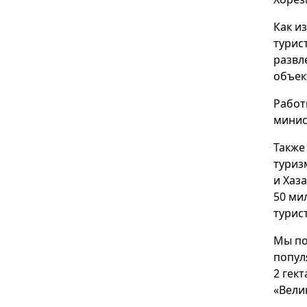
Как и
турис
развл
объек
Работ
минис
Также
туриз
и Хаз
50 ми
турис
Мы по
попул
2 гек
«Вели