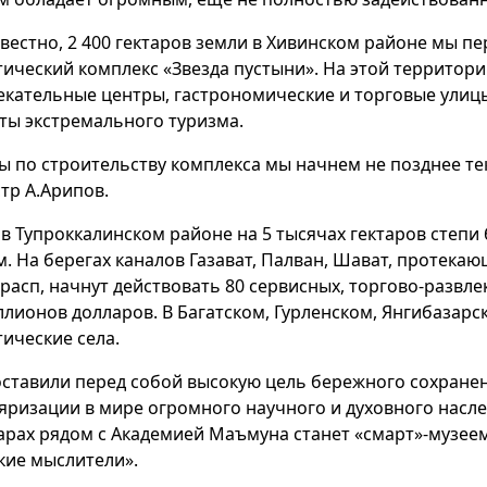
звестно, 2 400 гектаров земли в Хивинском районе мы пе
тический комплекс «Звезда пустыни». На этой территор
екательные центры, гастрономические и торговые улицы,
ты экстремального туризма.
ы по строительству комплекса мы начнем не позднее те
тр А.Арипов.
 в Тупроккалинском районе на 5 тысячах гектаров степи
м. На берегах каналов Газават, Палван, Шават, протека
арасп, начнут действовать 80 сервисных, торгово-разв
ллионов долларов. В Багатском, Гурленском, Янгибазарс
тические села.
ставили перед собой высокую цель бережного сохране
яризации в мире огромного научного и духовного наслед
тарах рядом с Академией Маъмуна станет «смарт»-музе
кие мыслители».