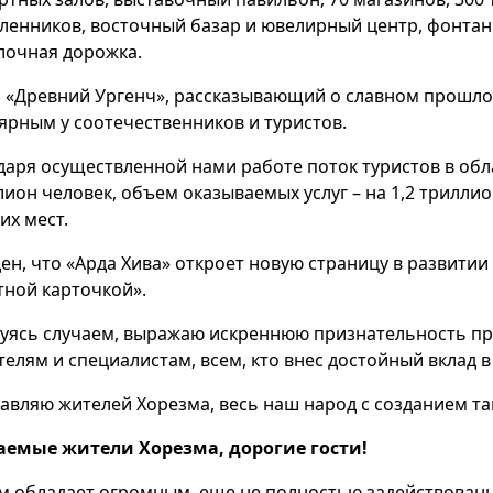
ленников, восточный базар и ювелирный центр, фонта
лочная дорожка.
 «Древний Ургенч», рассказывающий о славном прошло
ярным у соотечественников и туристов.
даря осуществленной нами работе поток туристов в обл
лион человек, объем оказываемых услуг – на 1,2 триллио
их мест.
ен, что «Арда Хива» откроет новую страницу в развитии 
тной карточкой».
уясь случаем, выражаю искреннюю признательность пр
телям и специалистам, всем, кто внес достойный вклад в
авляю жителей Хорезма, весь наш народ с созданием т
емые жители Хорезма, дорогие гости!
м обладает огромным, еще не полностью задействован