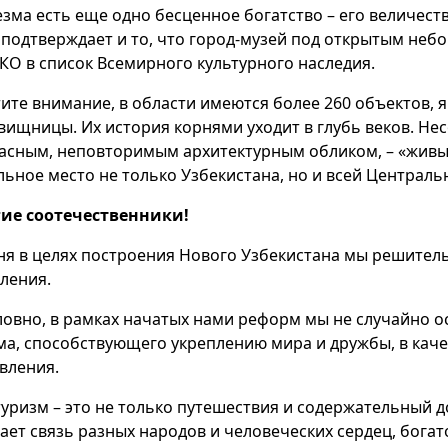
езма есть еще одно бесценное богатство – его величес
 подтверждает и то, что город-музей под открытым небо
О в список Всемирного культурного наследия.
ите внимание, в области имеются более 260 объектов,
вищницы. Их история корнями уходит в глубь веков. Нес
асным, неповторимым архитектурным обликом, – «живы
льное место не только Узбекистана, но и всей Централь
ие соотечественники!
ня в целях построения Нового Узбекистана мы решител
ления.
ловно, в рамках начатых нами реформ мы не случайно 
ма, способствующего укреплению мира и дружбы, в каче
вления.
туризм – это не только путешествия и содержательный до
ает связь разных народов и человеческих сердец, богат