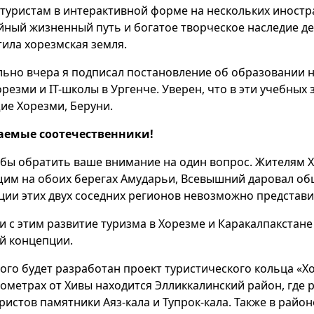
 туристам в интерактивной форме на нескольких иностр
йный жизненный путь и богатое творческое наследие де
тила хорезмская земля.
льно вчера я подписал постановление об образовании 
орезми и IT-школы в Ургенче. Уверен, что в эти учебных
ие Хорезми, Беруни.
аемые соотечественники!
 бы обратить ваше внимание на один вопрос. Жителям Х
им на обоих берегах Амударьи, Всевышний даровал общ
ции этих двух соседних регионов невозможно представит
зи с этим развитие туризма в Хорезме и Каракалпакстан
й концепции.
того будет разработан проект туристического кольца «Х
лометрах от Хивы находится Элликкалинский район, гд
уристов памятники Аяз-кала и Тупрок-кала. Также в райо