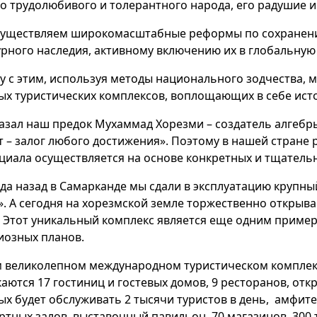
о трудолюбивого и толерантного народа, его радушие и
уществляем широкомасштабные реформы по сохранени
урного наследия, активному включению их в глобальную
у с этим, используя методы национального зодчества, 
ых туристических комплексов, воплощающих в себе ист
казал наш предок Мухаммад Хорезми – создатель алгебр
т – залог любого достижения». Поэтому в нашей стране
циала осуществляется на основе конкретных и тщатель
ода назад в Самарканде мы сдали в эксплуатацию крупн
». А сегодня на хорезмской земле торжественно открыва
. Этот уникальный комплекс является еще одним приме
иозных планов.
м великолепном международном туристическом комплекс
каются 17 гостиниц и гостевых домов, 9 ресторанов, от
ых будет обслуживать 2 тысячи туристов в день, амфитеа
ртных залов, выставочный павильон, 70 магазинов, 300 