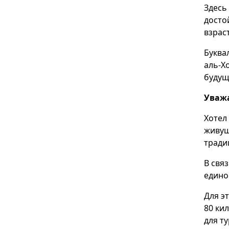
Здесь
досто
взрас
Буква
аль-Х
будущ
Уваж
Хотел
живущ
тради
В свя
едино
Для э
80 ки
для т