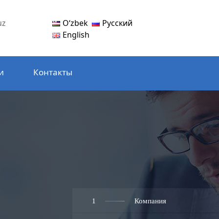
Oʻzbek
Русский
uz
English
и
Контакты
1
Компания