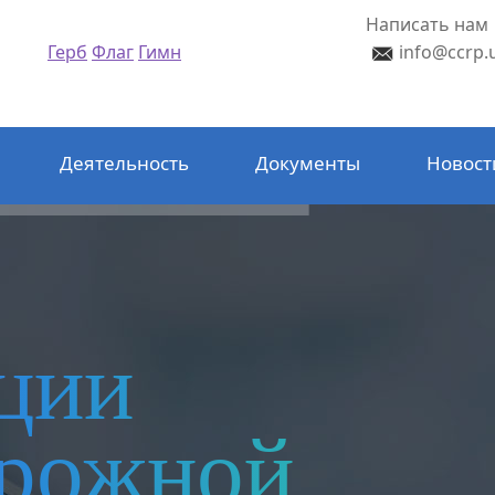
Написать нам
Герб
Флаг
Гимн
info@ccrp.
Деятельность
Документы
Новост
ции
орожной