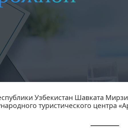
еспублики Узбекистан Шавката Мирзи
ародного туристического центра «Ар