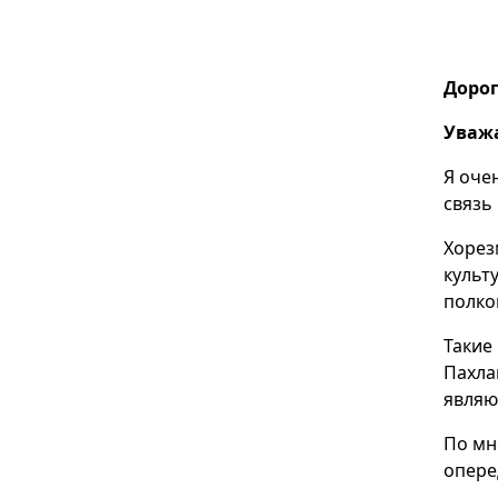
Дорог
Уваж
Я оче
связь
Хорез
культ
полко
Такие
Пахла
являю
По мн
опере