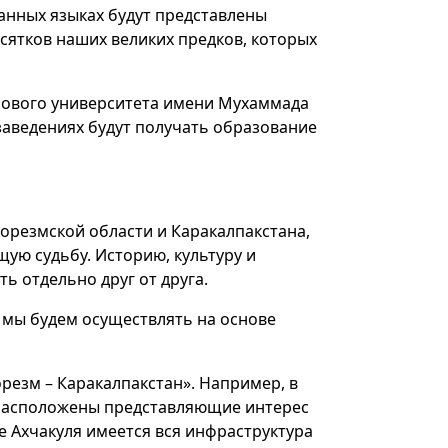
анных языках будут представлены
сятков наших великих предков, которых
нового университета имени Мухаммада
 заведениях будут получать образование
орезмской области и Каракалпакстана,
ую судьбу. Историю, культуру и
ь отдельно друг от друга.
е мы будем осуществлять на основе
орезм – Каракалпакстан». Например, в
е расположены представляющие интерес
не Ахчакуля имеется вся инфраструктура